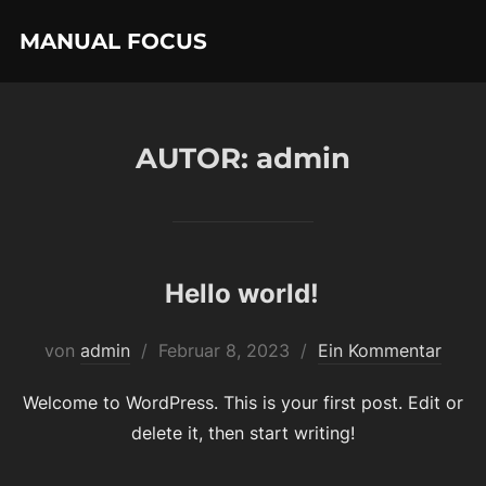
Zu
MANUAL FOCUS
Inhalten
springen
AUTOR:
admin
Hello world!
Veröffentlicht
von
admin
Februar 8, 2023
Ein Kommentar
am
Welcome to WordPress. This is your first post. Edit or
delete it, then start writing!